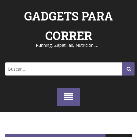
Skip
to
GADGETS PARA
content
CORRER
Running, Zapatillas, Nutrición,…
Buscar: