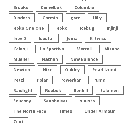
Brooks
Camelbak
Columbia
Diadora
Garmin
gore
Hilly
Hoka One One
Hoko
Icebug
Injinji
Inov-8
Isostar
Joma
K-Swiss
Kalenji
La Sportiva
Merrell
Mizuno
Mueller
Nathan
New Balance
Newton
Nike
Oakley
Pearl Izumi
Petzl
Polar
Powerbar
Puma
Raidlight
Reebok
Ronhill
Salomon
Saucony
Sennheiser
suunto
The North Face
Timex
Under Armour
Zoot