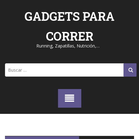
Skip
to
GADGETS PARA
content
CORRER
Running, Zapatillas, Nutrición,…
Buscar: