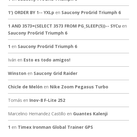
1') ORDER BY 1-- YXLp
en
Saucony ProGrid Triumph 6
1 AND 3573=(SELECT 3573 FROM PG_SLEEP(5))-- SYCu
en
Saucony ProGrid Triumph 6
1
en
Saucony ProGrid Triumph 6
Iván
en
Esto es todo amigos!
Winston
en
Saucony Grid Raider
Chicle de Melón
en
Nike Zoom Pegasus Turbo
Tomás
en
Inov-8 F-Lite 252
Marcelino Hernandez Castillo
en
Guantes Kalenji
1
en
Timex Ironman Global Trainer GPS