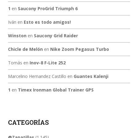
1
en
Saucony ProGrid Triumph 6
Iván
en
Esto es todo amigos!
Winston
en
Saucony Grid Raider
Chicle de Melón
en
Nike Zoom Pegasus Turbo
Tomás
en
Inov-8 F-Lite 252
Marcelino Hernandez Castillo
en
Guantes Kalenji
1
en
Timex Ironman Global Trainer GPS
CATEGORÍAS
@Zapatillas
(1.145)