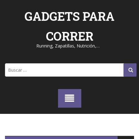
Skip
to
GADGETS PARA
content
CORRER
Running, Zapatillas, Nutrición,…
Buscar: