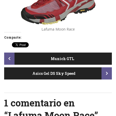
Lafuma Moon Race
Comparte:
Post
Munich GTL
Asics Gel DS Sky Speed
navigation
1 comentario en
“
Lafuma Moon Race
”