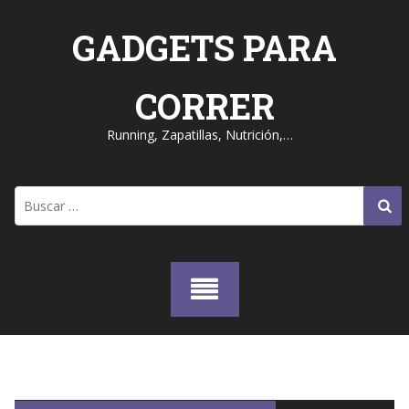
Skip
to
GADGETS PARA
content
CORRER
Running, Zapatillas, Nutrición,…
Buscar: