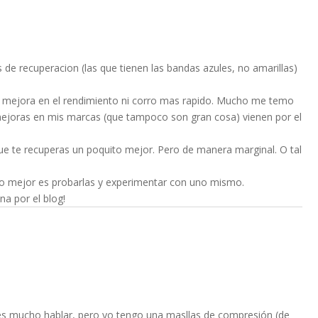
as de recuperacion (las que tienen las bandas azules, no amarillas)
 mejora en el rendimiento ni corro mas rapido. Mucho me temo
mejoras en mis marcas (que tampoco son gran cosa) vienen por el
que te recuperas un poquito mejor. Pero de manera marginal. O tal
o mejor es probarlas y experimentar con uno mismo.
a por el blog!
es mucho hablar, pero yo tengo una masllas de compresión (de