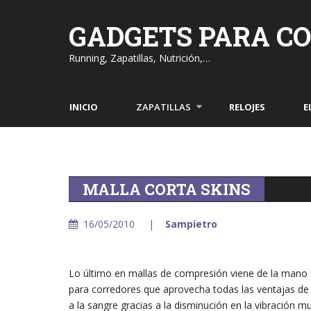
Skip
to
GADGETS PARA C
content
Running, Zapatillas, Nutrición,…
INICIO
ZAPATILLAS
RELOJES
E
MALLA CORTA SKINS
16/05/2010
Sampietro
Lo último en mallas de compresión viene de la mano 
para corredores que aprovecha todas las ventajas d
a la sangre gracias a la disminución en la vibración mu