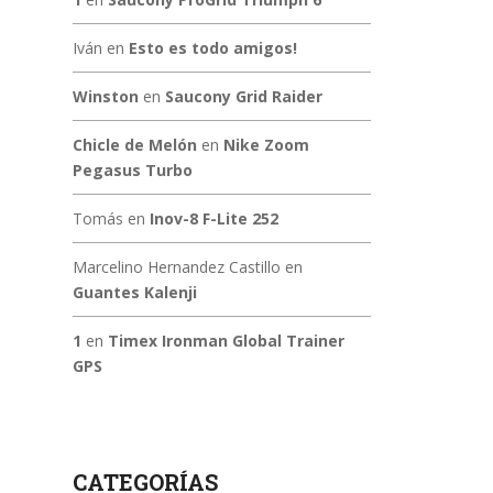
Iván
en
Esto es todo amigos!
Winston
en
Saucony Grid Raider
Chicle de Melón
en
Nike Zoom
Pegasus Turbo
Tomás
en
Inov-8 F-Lite 252
Marcelino Hernandez Castillo
en
Guantes Kalenji
1
en
Timex Ironman Global Trainer
GPS
CATEGORÍAS