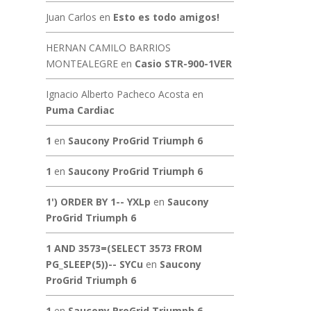
Juan Carlos
en
Esto es todo amigos!
HERNAN CAMILO BARRIOS
MONTEALEGRE
en
Casio STR-900-1VER
Ignacio Alberto Pacheco Acosta
en
Puma Cardiac
1
en
Saucony ProGrid Triumph 6
1
en
Saucony ProGrid Triumph 6
1') ORDER BY 1-- YXLp
en
Saucony
ProGrid Triumph 6
1 AND 3573=(SELECT 3573 FROM
PG_SLEEP(5))-- SYCu
en
Saucony
ProGrid Triumph 6
1
en
Saucony ProGrid Triumph 6