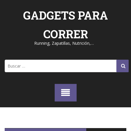
Skip
to
GADGETS PARA
content
CORRER
Running, Zapatillas, Nutrición,…
Buscar: