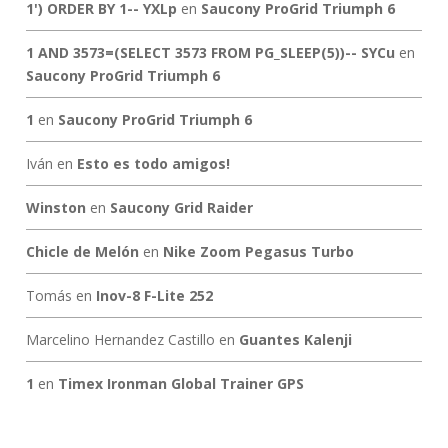
1') ORDER BY 1-- YXLp
en
Saucony ProGrid Triumph 6
1 AND 3573=(SELECT 3573 FROM PG_SLEEP(5))-- SYCu
en
Saucony ProGrid Triumph 6
1
en
Saucony ProGrid Triumph 6
Iván
en
Esto es todo amigos!
Winston
en
Saucony Grid Raider
Chicle de Melón
en
Nike Zoom Pegasus Turbo
Tomás
en
Inov-8 F-Lite 252
Marcelino Hernandez Castillo
en
Guantes Kalenji
1
en
Timex Ironman Global Trainer GPS