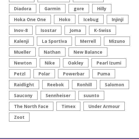
Diadora
Garmin
gore
Hilly
Hoka One One
Hoko
Icebug
Injinji
Inov-8
Isostar
Joma
K-Swiss
Kalenji
La Sportiva
Merrell
Mizuno
Mueller
Nathan
New Balance
Newton
Nike
Oakley
Pearl Izumi
Petzl
Polar
Powerbar
Puma
Raidlight
Reebok
Ronhill
Salomon
Saucony
Sennheiser
suunto
The North Face
Timex
Under Armour
Zoot