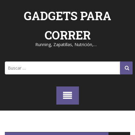
Skip
to
GADGETS PARA
content
CORRER
Running, Zapatillas, Nutrición,…
Buscar: