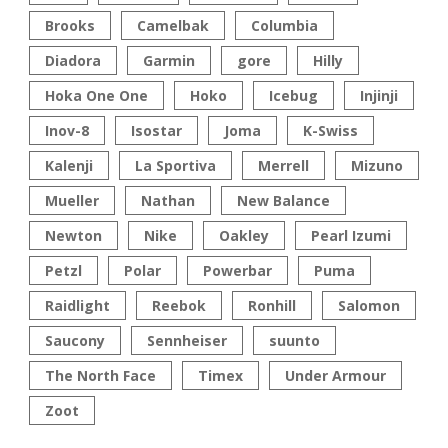
Brooks
Camelbak
Columbia
Diadora
Garmin
gore
Hilly
Hoka One One
Hoko
Icebug
Injinji
Inov-8
Isostar
Joma
K-Swiss
Kalenji
La Sportiva
Merrell
Mizuno
Mueller
Nathan
New Balance
Newton
Nike
Oakley
Pearl Izumi
Petzl
Polar
Powerbar
Puma
Raidlight
Reebok
Ronhill
Salomon
Saucony
Sennheiser
suunto
The North Face
Timex
Under Armour
Zoot