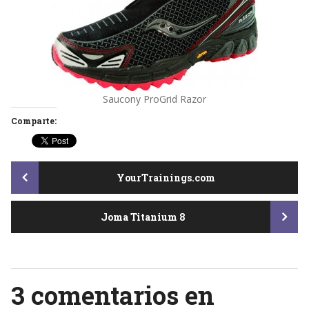
Saucony ProGrid Razor
Comparte:
Post
YourTrainings.com
Joma Titanium 8
navigation
3 comentarios en