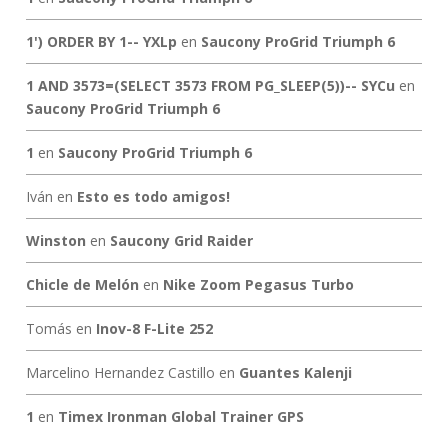
1') ORDER BY 1-- YXLp
en
Saucony ProGrid Triumph 6
1 AND 3573=(SELECT 3573 FROM PG_SLEEP(5))-- SYCu
en
Saucony ProGrid Triumph 6
1
en
Saucony ProGrid Triumph 6
Iván
en
Esto es todo amigos!
Winston
en
Saucony Grid Raider
Chicle de Melón
en
Nike Zoom Pegasus Turbo
Tomás
en
Inov-8 F-Lite 252
Marcelino Hernandez Castillo
en
Guantes Kalenji
1
en
Timex Ironman Global Trainer GPS