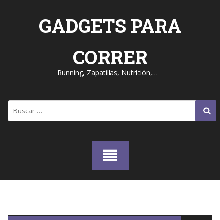
Skip
to
GADGETS PARA
content
CORRER
Running, Zapatillas, Nutrición,…
Buscar: