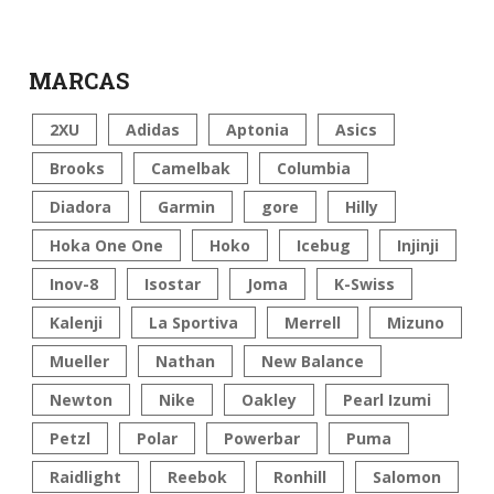
MARCAS
2XU
Adidas
Aptonia
Asics
Brooks
Camelbak
Columbia
Diadora
Garmin
gore
Hilly
Hoka One One
Hoko
Icebug
Injinji
Inov-8
Isostar
Joma
K-Swiss
Kalenji
La Sportiva
Merrell
Mizuno
Mueller
Nathan
New Balance
Newton
Nike
Oakley
Pearl Izumi
Petzl
Polar
Powerbar
Puma
Raidlight
Reebok
Ronhill
Salomon