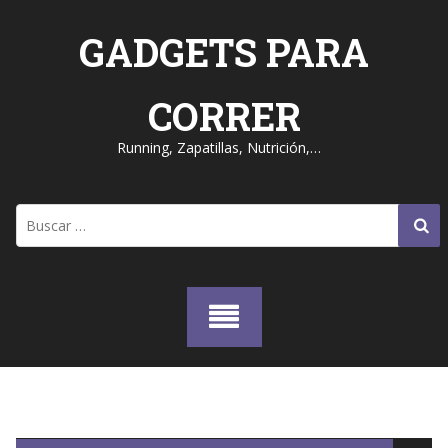
Skip
to
GADGETS PARA
content
CORRER
Running, Zapatillas, Nutrición,…
Buscar: