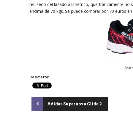
rediseño del lazado asimétrico, que francamente no 
encima de 70 kgs. Se puede comprar por 70 euros e
Asic
Comparte:
Post
Adidas Supernova Glide 2
navigation