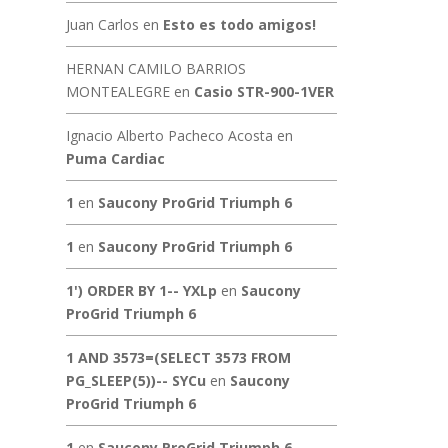
Juan Carlos
en
Esto es todo amigos!
HERNAN CAMILO BARRIOS
MONTEALEGRE
en
Casio STR-900-1VER
Ignacio Alberto Pacheco Acosta
en
Puma Cardiac
1
en
Saucony ProGrid Triumph 6
1
en
Saucony ProGrid Triumph 6
1') ORDER BY 1-- YXLp
en
Saucony
ProGrid Triumph 6
1 AND 3573=(SELECT 3573 FROM
PG_SLEEP(5))-- SYCu
en
Saucony
ProGrid Triumph 6
1
en
Saucony ProGrid Triumph 6