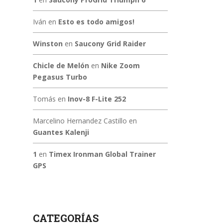
Iván
en
Esto es todo amigos!
Winston
en
Saucony Grid Raider
Chicle de Melón
en
Nike Zoom
Pegasus Turbo
Tomás
en
Inov-8 F-Lite 252
Marcelino Hernandez Castillo
en
Guantes Kalenji
1
en
Timex Ironman Global Trainer
GPS
CATEGORÍAS