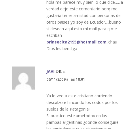
hola me parece muy bien lo que dice…..la
verdad dejo este comentario porq me
gustaria tener amistad con personas de
otros paises yo soy de Ecuador….bueno
si desean aqui esta mi mail para q me
escriban
prinsecita2195@hotmail.com
..chau
Dios les bendiga
JAVI
DICE:
06/11/2009 a las 18:01
Ya lo veo a este cristiano corriendo
descalzo e hincando los codos por los
suelos de la Patagonia!!
Si practico este «método» en las
pampas argentinas ¿donde conseguiré
las «guindas» o uvas silvestres que