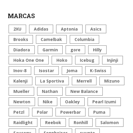
MARCAS
2XU
Adidas
Aptonia
Asics
Brooks
Camelbak
Columbia
Diadora
Garmin
gore
Hilly
Hoka One One
Hoko
Icebug
Injinji
Inov-8
Isostar
Joma
K-Swiss
Kalenji
La Sportiva
Merrell
Mizuno
Mueller
Nathan
New Balance
Newton
Nike
Oakley
Pearl Izumi
Petzl
Polar
Powerbar
Puma
Raidlight
Reebok
Ronhill
Salomon
Saucony
Sennheiser
suunto