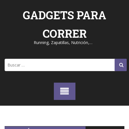
Skip
to
GADGETS PARA
content
CORRER
Running, Zapatillas, Nutrición,…
Buscar: