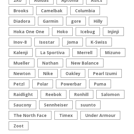
2XU
Adidas
Aptonia
Asics
Brooks
Camelbak
Columbia
Diadora
Garmin
gore
Hilly
Hoka One One
Hoko
Icebug
Injinji
Inov-8
Isostar
Joma
K-Swiss
Kalenji
La Sportiva
Merrell
Mizuno
Mueller
Nathan
New Balance
Newton
Nike
Oakley
Pearl Izumi
Petzl
Polar
Powerbar
Puma
Raidlight
Reebok
Ronhill
Salomon
Saucony
Sennheiser
suunto
The North Face
Timex
Under Armour
Zoot