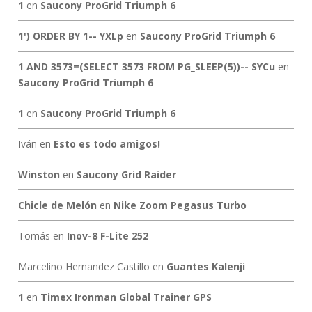
1
en
Saucony ProGrid Triumph 6
1') ORDER BY 1-- YXLp
en
Saucony ProGrid Triumph 6
1 AND 3573=(SELECT 3573 FROM PG_SLEEP(5))-- SYCu
en
Saucony ProGrid Triumph 6
1
en
Saucony ProGrid Triumph 6
Iván
en
Esto es todo amigos!
Winston
en
Saucony Grid Raider
Chicle de Melón
en
Nike Zoom Pegasus Turbo
Tomás
en
Inov-8 F-Lite 252
Marcelino Hernandez Castillo
en
Guantes Kalenji
1
en
Timex Ironman Global Trainer GPS