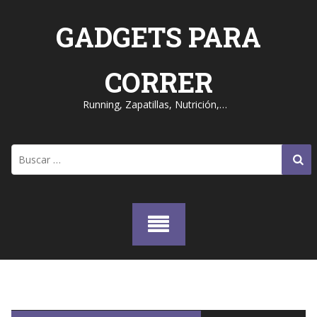
Skip
to
GADGETS PARA
content
CORRER
Running, Zapatillas, Nutrición,…
Buscar: