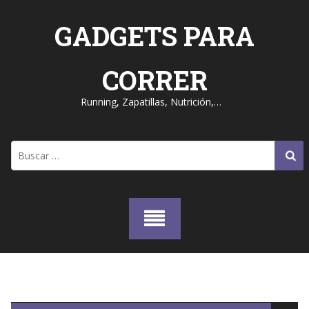
Skip
to
GADGETS PARA
content
CORRER
Running, Zapatillas, Nutrición,…
Buscar: