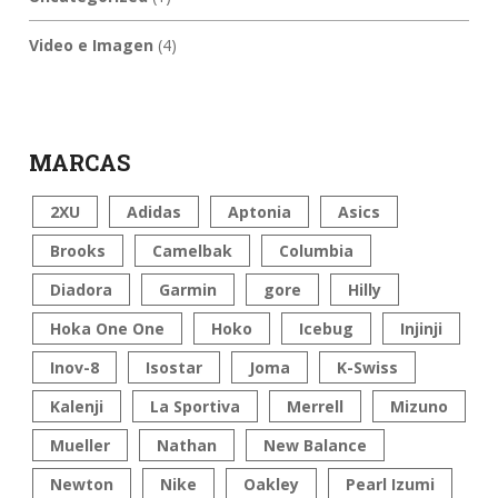
Video e Imagen
(4)
MARCAS
2XU
Adidas
Aptonia
Asics
Brooks
Camelbak
Columbia
Diadora
Garmin
gore
Hilly
Hoka One One
Hoko
Icebug
Injinji
Inov-8
Isostar
Joma
K-Swiss
Kalenji
La Sportiva
Merrell
Mizuno
Mueller
Nathan
New Balance
Newton
Nike
Oakley
Pearl Izumi