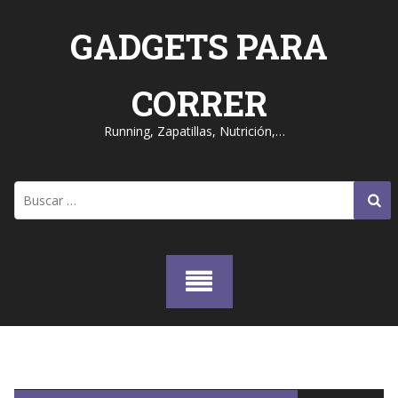
Skip
to
GADGETS PARA
content
CORRER
Running, Zapatillas, Nutrición,…
Buscar: