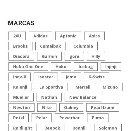
MARCAS
2XU
Adidas
Aptonia
Asics
Brooks
Camelbak
Columbia
Diadora
Garmin
gore
Hilly
Hoka One One
Hoko
Icebug
Injinji
Inov-8
Isostar
Joma
K-Swiss
Kalenji
La Sportiva
Merrell
Mizuno
Mueller
Nathan
New Balance
Newton
Nike
Oakley
Pearl Izumi
Petzl
Polar
Powerbar
Puma
Raidlight
Reebok
Ronhill
Salomon