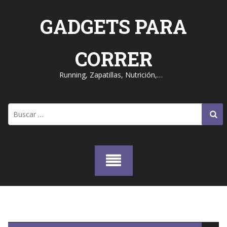
Skip
to
GADGETS PARA
content
CORRER
Running, Zapatillas, Nutrición,…
Buscar: