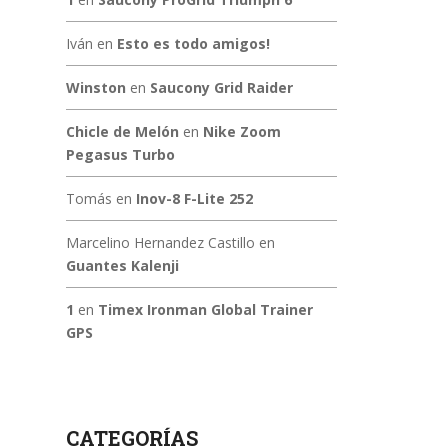
Iván
en
Esto es todo amigos!
Winston
en
Saucony Grid Raider
Chicle de Melón
en
Nike Zoom
Pegasus Turbo
Tomás
en
Inov-8 F-Lite 252
Marcelino Hernandez Castillo
en
Guantes Kalenji
1
en
Timex Ironman Global Trainer
GPS
CATEGORÍAS