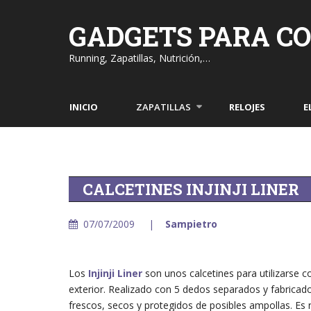
Skip
to
GADGETS PARA C
content
Running, Zapatillas, Nutrición,…
INICIO
ZAPATILLAS
RELOJES
E
CALCETINES INJINJI LINER
07/07/2009
Sampietro
Los
Injinji Liner
son unos calcetines para utilizarse c
exterior. Realizado con 5 dedos separados y fabricado
frescos, secos y protegidos de posibles ampollas. Es 