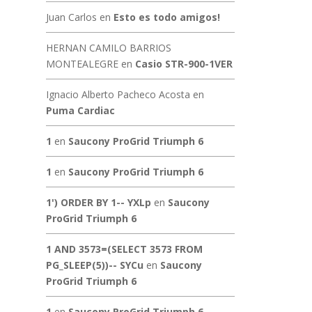
Juan Carlos
en
Esto es todo amigos!
HERNAN CAMILO BARRIOS
MONTEALEGRE
en
Casio STR-900-1VER
Ignacio Alberto Pacheco Acosta
en
Puma Cardiac
1
en
Saucony ProGrid Triumph 6
1
en
Saucony ProGrid Triumph 6
1') ORDER BY 1-- YXLp
en
Saucony
ProGrid Triumph 6
1 AND 3573=(SELECT 3573 FROM
PG_SLEEP(5))-- SYCu
en
Saucony
ProGrid Triumph 6
1
en
Saucony ProGrid Triumph 6