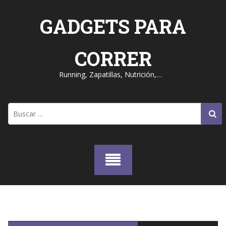
Skip
to
GADGETS PARA
content
CORRER
Running, Zapatillas, Nutrición,…
Buscar: