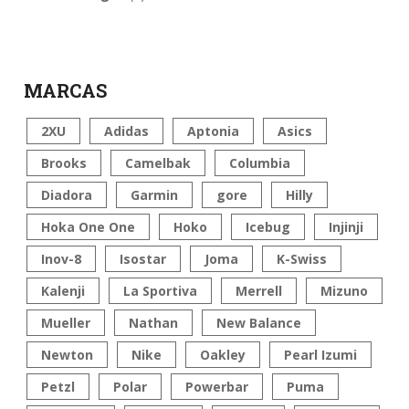
MARCAS
2XU
Adidas
Aptonia
Asics
Brooks
Camelbak
Columbia
Diadora
Garmin
gore
Hilly
Hoka One One
Hoko
Icebug
Injinji
Inov-8
Isostar
Joma
K-Swiss
Kalenji
La Sportiva
Merrell
Mizuno
Mueller
Nathan
New Balance
Newton
Nike
Oakley
Pearl Izumi
Petzl
Polar
Powerbar
Puma