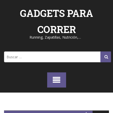
Skip
to
GADGETS PARA
content
CORRER
Running, Zapatillas, Nutrición,…
Buscar: