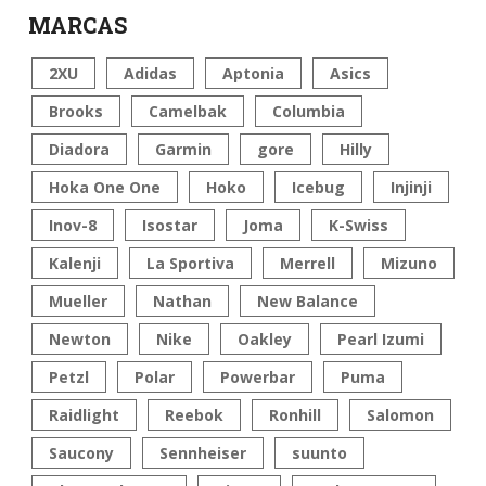
MARCAS
2XU
Adidas
Aptonia
Asics
Brooks
Camelbak
Columbia
Diadora
Garmin
gore
Hilly
Hoka One One
Hoko
Icebug
Injinji
Inov-8
Isostar
Joma
K-Swiss
Kalenji
La Sportiva
Merrell
Mizuno
Mueller
Nathan
New Balance
Newton
Nike
Oakley
Pearl Izumi
Petzl
Polar
Powerbar
Puma
Raidlight
Reebok
Ronhill
Salomon
Saucony
Sennheiser
suunto