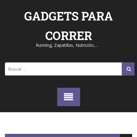
Skip
to
GADGETS PARA
content
CORRER
Running, Zapatillas, Nutrición,…
Buscar: