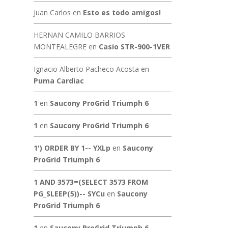
Juan Carlos
en
Esto es todo amigos!
HERNAN CAMILO BARRIOS
MONTEALEGRE
en
Casio STR-900-1VER
Ignacio Alberto Pacheco Acosta
en
Puma Cardiac
1
en
Saucony ProGrid Triumph 6
1
en
Saucony ProGrid Triumph 6
1') ORDER BY 1-- YXLp
en
Saucony
ProGrid Triumph 6
1 AND 3573=(SELECT 3573 FROM
PG_SLEEP(5))-- SYCu
en
Saucony
ProGrid Triumph 6
1
en
Saucony ProGrid Triumph 6