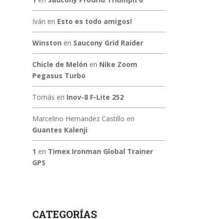
Iván
en
Esto es todo amigos!
Winston
en
Saucony Grid Raider
Chicle de Melón
en
Nike Zoom
Pegasus Turbo
Tomás
en
Inov-8 F-Lite 252
Marcelino Hernandez Castillo
en
Guantes Kalenji
1
en
Timex Ironman Global Trainer
GPS
CATEGORÍAS