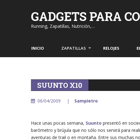
Skip
to
GADGETS PARA C
content
Running, Zapatillas, Nutrición,…
INICIO
ZAPATILLAS
RELOJES
E
SUUNTO X10
06/04/2009
Sampietro
Hace unas pocas semana,
Suunto
presentó en socied
barómetro y brújula que no sólo nos servirá para rea
aventuras de trail o en montaña. Entre sus muchas n