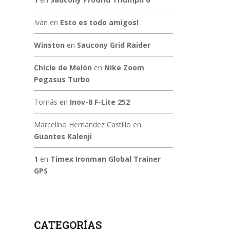
Iván
en
Esto es todo amigos!
Winston
en
Saucony Grid Raider
Chicle de Melón
en
Nike Zoom
Pegasus Turbo
Tomás
en
Inov-8 F-Lite 252
Marcelino Hernandez Castillo
en
Guantes Kalenji
1
en
Timex Ironman Global Trainer
GPS
CATEGORÍAS