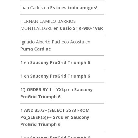
Juan Carlos
en
Esto es todo amigos!
HERNAN CAMILO BARRIOS
MONTEALEGRE
en
Casio STR-900-1VER
Ignacio Alberto Pacheco Acosta
en
Puma Cardiac
1
en
Saucony ProGrid Triumph 6
1
en
Saucony ProGrid Triumph 6
1') ORDER BY 1-- YXLp
en
Saucony
ProGrid Triumph 6
1 AND 3573=(SELECT 3573 FROM
PG_SLEEP(5))-- SYCu
en
Saucony
ProGrid Triumph 6
1
en
Saucony ProGrid Triumph 6