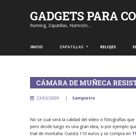
Skip
to
GADGETS PARA C
content
Running, Zapatillas, Nutrición,…
INICIO
ZAPATILLAS
RELOJES
E
CÁMARA DE MUÑECA RESIST
23/03/2009
Sampietro
No se cual será la calidad del vídeo o fotografías q
pero desde luego es una gran idea, si por ejemplo q
trail de montaña. Cuesta 110 euros y se compra en
T