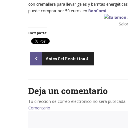
con cremallera para llevar geles y barritas energética
puede comprar por 50 euros en
BonCami
.
Salo
Comparte:
Post
Asics Gel Evolution 4
navigation
Deja un comentario
Tu dirección de correo electrónico no será publicada.
Comentario