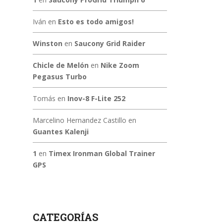
Iván
en
Esto es todo amigos!
Winston
en
Saucony Grid Raider
Chicle de Melón
en
Nike Zoom
Pegasus Turbo
Tomás
en
Inov-8 F-Lite 252
Marcelino Hernandez Castillo
en
Guantes Kalenji
1
en
Timex Ironman Global Trainer
GPS
CATEGORÍAS