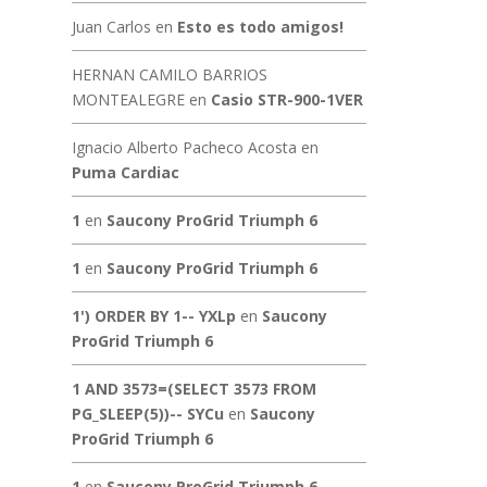
Juan Carlos
en
Esto es todo amigos!
HERNAN CAMILO BARRIOS
MONTEALEGRE
en
Casio STR-900-1VER
Ignacio Alberto Pacheco Acosta
en
Puma Cardiac
1
en
Saucony ProGrid Triumph 6
1
en
Saucony ProGrid Triumph 6
1') ORDER BY 1-- YXLp
en
Saucony
ProGrid Triumph 6
1 AND 3573=(SELECT 3573 FROM
PG_SLEEP(5))-- SYCu
en
Saucony
ProGrid Triumph 6
1
en
Saucony ProGrid Triumph 6