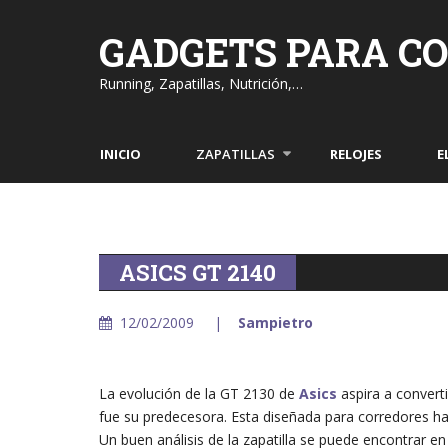
Skip
to
GADGETS PARA C
content
Running, Zapatillas, Nutrición,…
INICIO
ZAPATILLAS
RELOJES
E
ASICS GT 2140
12/02/2009
Sampietro
La evolución de la GT 2130 de
Asics
aspira a converti
fue su predecesora. Esta diseñada para corredores hab
Un buen análisis de la zapatilla se puede encontrar e