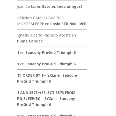
Juan Carlos
en
Esto es todo amigos!
HERNAN CAMILO BARRIOS
MONTEALEGRE
en
Casio STR-900-1VER
Ignacio Alberto Pacheco Acosta
en
Puma Cardiac
1
en
Saucony ProGrid Triumph 6
1
en
Saucony ProGrid Triumph 6
1') ORDER BY 1-- YXLp
en
Saucony
ProGrid Triumph 6
1 AND 3573=(SELECT 3573 FROM
PG_SLEEP(5))-- SYCu
en
Saucony
ProGrid Triumph 6
1
en
Saucony ProGrid Triumph 6