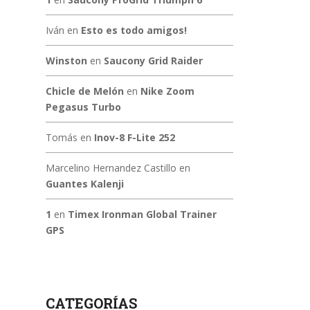
Iván
en
Esto es todo amigos!
Winston
en
Saucony Grid Raider
Chicle de Melón
en
Nike Zoom
Pegasus Turbo
Tomás
en
Inov-8 F-Lite 252
Marcelino Hernandez Castillo
en
Guantes Kalenji
1
en
Timex Ironman Global Trainer
GPS
CATEGORÍAS