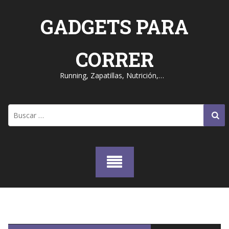
Skip
to
GADGETS PARA
content
CORRER
Running, Zapatillas, Nutrición,…
Buscar: