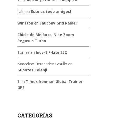
Iván
en
Esto es todo amigos!
Winston
en
Saucony Grid Raider
Chicle de Melón
en
Nike Zoom
Pegasus Turbo
Tomás
en
Inov-8 F-Lite 252
Marcelino Hernandez Castillo
en
Guantes Kalenji
1
en
Timex Ironman Global Trainer
GPS
CATEGORÍAS