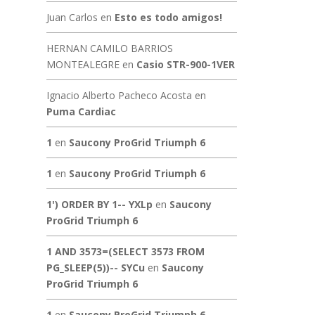
Juan Carlos
en
Esto es todo amigos!
HERNAN CAMILO BARRIOS
MONTEALEGRE
en
Casio STR-900-1VER
Ignacio Alberto Pacheco Acosta
en
Puma Cardiac
1
en
Saucony ProGrid Triumph 6
1
en
Saucony ProGrid Triumph 6
1') ORDER BY 1-- YXLp
en
Saucony
ProGrid Triumph 6
1 AND 3573=(SELECT 3573 FROM
PG_SLEEP(5))-- SYCu
en
Saucony
ProGrid Triumph 6
1
en
Saucony ProGrid Triumph 6