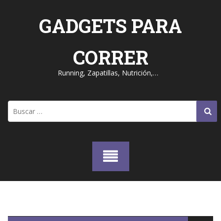
Skip
to
GADGETS PARA
content
CORRER
Running, Zapatillas, Nutrición,…
Buscar: