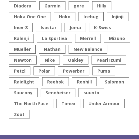
Diadora
Garmin
gore
Hilly
Hoka One One
Hoko
Icebug
Injinji
Inov-8
Isostar
Joma
K-Swiss
Kalenji
La Sportiva
Merrell
Mizuno
Mueller
Nathan
New Balance
Newton
Nike
Oakley
Pearl Izumi
Petzl
Polar
Powerbar
Puma
Raidlight
Reebok
Ronhill
Salomon
Saucony
Sennheiser
suunto
The North Face
Timex
Under Armour
Zoot