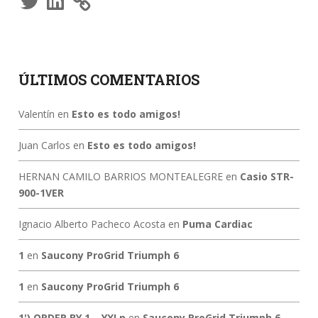
ÚLTIMOS COMENTARIOS
Valentín
en
Esto es todo amigos!
Juan Carlos
en
Esto es todo amigos!
HERNAN CAMILO BARRIOS MONTEALEGRE
en
Casio STR-
900-1VER
Ignacio Alberto Pacheco Acosta
en
Puma Cardiac
1
en
Saucony ProGrid Triumph 6
1
en
Saucony ProGrid Triumph 6
1') ORDER BY 1-- YXLp
en
Saucony ProGrid Triumph 6