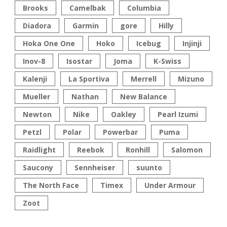
Brooks
Camelbak
Columbia
Diadora
Garmin
gore
Hilly
Hoka One One
Hoko
Icebug
Injinji
Inov-8
Isostar
Joma
K-Swiss
Kalenji
La Sportiva
Merrell
Mizuno
Mueller
Nathan
New Balance
Newton
Nike
Oakley
Pearl Izumi
Petzl
Polar
Powerbar
Puma
Raidlight
Reebok
Ronhill
Salomon
Saucony
Sennheiser
suunto
The North Face
Timex
Under Armour
Zoot