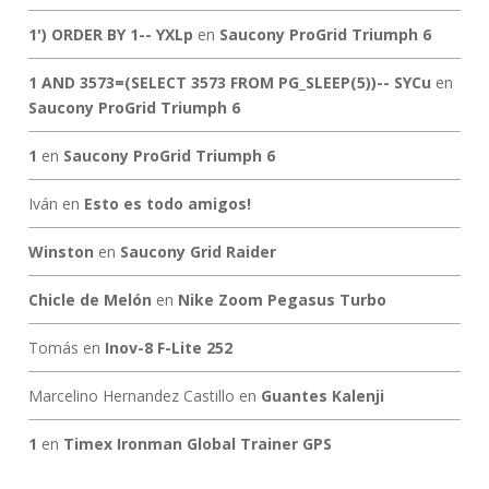
1') ORDER BY 1-- YXLp
en
Saucony ProGrid Triumph 6
1 AND 3573=(SELECT 3573 FROM PG_SLEEP(5))-- SYCu
en
Saucony ProGrid Triumph 6
1
en
Saucony ProGrid Triumph 6
Iván
en
Esto es todo amigos!
Winston
en
Saucony Grid Raider
Chicle de Melón
en
Nike Zoom Pegasus Turbo
Tomás
en
Inov-8 F-Lite 252
Marcelino Hernandez Castillo
en
Guantes Kalenji
1
en
Timex Ironman Global Trainer GPS