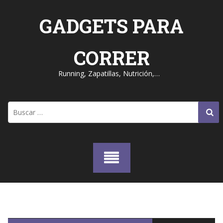
Skip
to
GADGETS PARA
content
CORRER
Running, Zapatillas, Nutrición,…
Buscar: