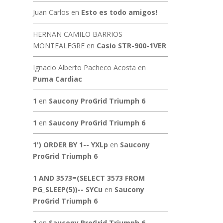
Juan Carlos
en
Esto es todo amigos!
HERNAN CAMILO BARRIOS
MONTEALEGRE
en
Casio STR-900-1VER
Ignacio Alberto Pacheco Acosta
en
Puma Cardiac
1
en
Saucony ProGrid Triumph 6
1
en
Saucony ProGrid Triumph 6
1') ORDER BY 1-- YXLp
en
Saucony
ProGrid Triumph 6
1 AND 3573=(SELECT 3573 FROM
PG_SLEEP(5))-- SYCu
en
Saucony
ProGrid Triumph 6
1
en
Saucony ProGrid Triumph 6