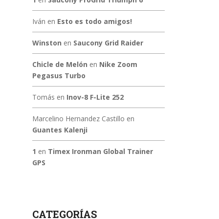
Iván
en
Esto es todo amigos!
Winston
en
Saucony Grid Raider
Chicle de Melón
en
Nike Zoom
Pegasus Turbo
Tomás
en
Inov-8 F-Lite 252
Marcelino Hernandez Castillo
en
Guantes Kalenji
1
en
Timex Ironman Global Trainer
GPS
CATEGORÍAS