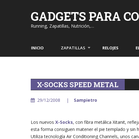
Skip
to
GADGETS PARA C
content
Running, Zapatillas, Nutrición,…
INICIO
ZAPATILLAS
RELOJES
E
X-SOCKS SPEED METAL
29/12/2008
Sampietro
Los nuevos
X-Socks
, con fibra metálica Xitanit, refl
esta forma consiguen matener el pie templado y sin
Utiliza tecnología Air Conditioning Channels, unos cana