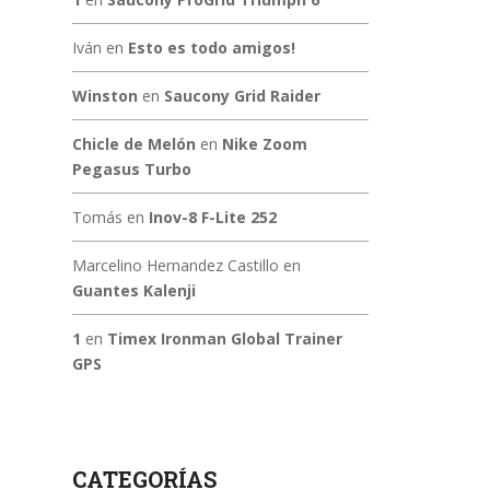
Iván
en
Esto es todo amigos!
Winston
en
Saucony Grid Raider
Chicle de Melón
en
Nike Zoom
Pegasus Turbo
Tomás
en
Inov-8 F-Lite 252
Marcelino Hernandez Castillo
en
Guantes Kalenji
1
en
Timex Ironman Global Trainer
GPS
CATEGORÍAS