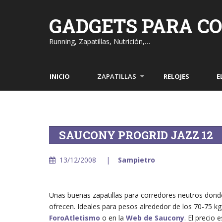
Skip
to
GADGETS PARA C
content
Running, Zapatillas, Nutrición,…
INICIO
ZAPATILLAS
RELOJES
E
SAUCONY PROGRID JAZZ 12
13/12/2008
Sampietro
Unas buenas zapatillas para corredores neutros donde 
ofrecen. Ideales para pesos alrededor de los 70-75 
ForoAtletismo
o en la
Web de Saucony
. El precio