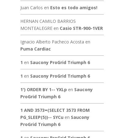
Juan Carlos
en
Esto es todo amigos!
HERNAN CAMILO BARRIOS
MONTEALEGRE
en
Casio STR-900-1VER
Ignacio Alberto Pacheco Acosta
en
Puma Cardiac
1
en
Saucony ProGrid Triumph 6
1
en
Saucony ProGrid Triumph 6
1') ORDER BY 1-- YXLp
en
Saucony
ProGrid Triumph 6
1 AND 3573=(SELECT 3573 FROM
PG_SLEEP(5))-- SYCu
en
Saucony
ProGrid Triumph 6
1
en
Saucony ProGrid Triumph 6